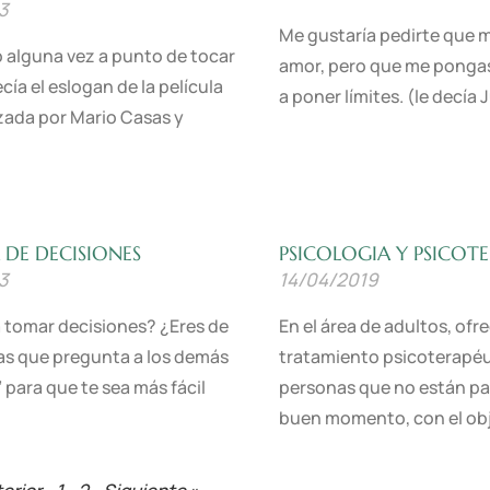
3
Me gustaría pedirte que 
 alguna vez a punto de tocar
amor, pero que me ponga
ecía el eslogan de la película
a poner límites. (le decía 
ada por Mario Casas y
Leer Más »
DE DECISIONES
PSICOLOGIA Y PSICOT
3
14/04/2019
 tomar decisiones? ¿Eres de
En el área de adultos, of
as que pregunta a los demás
tratamiento psicoterapéu
 para que te sea más fácil
personas que no están p
buen momento, con el ob
Leer Más »