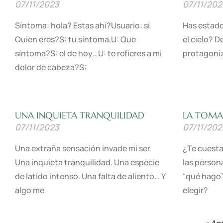
07/11/2023
07/11/202
Síntoma: hola? Estas ahí?Usuario: si.
Has estado
Quien eres?S: tu síntoma.U: Que
el cielo? D
síntoma?S: el de hoy…U: te refieres a mi
protagoniz
dolor de cabeza?S:
Leer Más »
Leer Más »
UNA INQUIETA TRANQUILIDAD
LA TOMA 
07/11/2023
07/11/202
Una extraña sensación invade mi ser.
¿Te cuesta
Una inquieta tranquilidad. Una especie
las person
de latido intenso. Una falta de aliento… Y
“qué hago”
algo me
elegir?
Leer Más »
Leer Más »