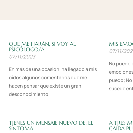
QUE ME HARÁN, SI VOY AL
MIS EMO
PSICÓLOGO/A
07/11/202
07/11/2023
No puedo c
En más de una ocasión, ha llegado a mis
emociones!
oídos algunos comentarios que me
puedo; No 
hacen pensar que existe un gran
sucede ent
desconocimiento
Leer Más »
Leer Más »
TIENES UN MENSAJE NUEVO DE: EL
A TRES M
SÍNTOMA
CAÍDA P