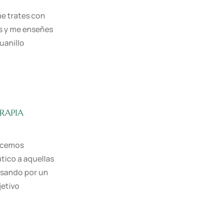
me trates con
s y me enseñes
Juanillo
ERAPIA
recemos
tico a aquellas
asando por un
jetivo