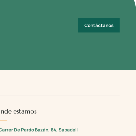
Contáctanos
nde estamos
Carrer De Pardo Bazán, 64, Sabadell