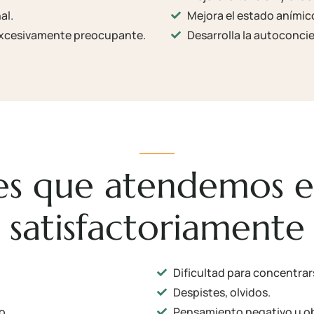
al.
Mejora el estado anímic
 excesivamente preocupante.
Desarrolla la autoconcie
des que atendemos e
satisfactoriamente
Dificultad para concentrar
Despistes, olvidos.
o.
Pensamiento negativo u ob