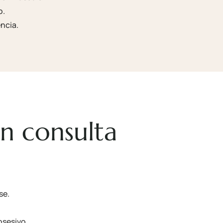
o.
ncia.
n consulta
se.
sesivo.